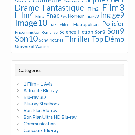
Concours
Cdiscount
Film3
Drame
Fantastique
Film2
Film4
Image9
Fnac
Horreur
Image8
Film5
Fox
Image10
Policier
Metropolitan
M6 Vidéo
Son9
Science Fiction
Son8
Priceminister
Romance
Son10
Thriller
Top Démo
Sony Pictures
Universal
Warner
Catégories
1 Film – 1 Avis
Actualité Blu-ray
Blu-ray 3D
Blu-ray Steelbook
Bon Plan Blu-ray
Bon Plan Ultra HD Blu-ray
Communication
Concours Blu-ray