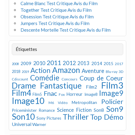
Calme Blanc Test Critique Avis du Film
Together Test Critique Avis du Film
Obsession Test Critique Avis du Film
Jumpers Test Critique Avis du Film
Descente Mortelle Test Critique Avis du Film
Étiquettes
2011
2012
2010
2013
2009
2014
2015
2008
2017
Amazon
Action
Aventure
2018
Blu-ray 3D
2019
Comédie
Coup de Coeur
Concours
Cdiscount
Film3
Drame
Fantastique
Film2
Film4
Image9
Fnac
Horreur
Image8
Film5
Fox
Image10
Policier
Metropolitan
M6 Vidéo
Son9
Science Fiction
Son8
Priceminister
Romance
Son10
Thriller
Top Démo
Sony Pictures
Universal
Warner