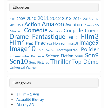
Étiquettes
2011
2012
2010
2013
2009
2014
2015
2008
2017
Amazon
Action
Aventure
2018
Blu-ray 3D
2019
Comédie
Coup de Coeur
Concours
Cdiscount
Film3
Drame
Fantastique
Film2
Film4
Image9
Fnac
Horreur
Image8
Film5
Fox
Image10
Policier
Metropolitan
M6 Vidéo
Son9
Science Fiction
Son8
Priceminister
Romance
Son10
Thriller
Top Démo
Sony Pictures
Universal
Warner
Catégories
1 Film – 1 Avis
Actualité Blu-ray
Blu-ray 3D