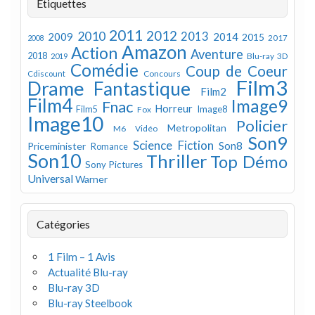
Étiquettes
2011
2012
2010
2013
2009
2014
2015
2008
2017
Amazon
Action
Aventure
2018
Blu-ray 3D
2019
Comédie
Coup de Coeur
Concours
Cdiscount
Film3
Drame
Fantastique
Film2
Film4
Image9
Fnac
Horreur
Image8
Film5
Fox
Image10
Policier
Metropolitan
M6 Vidéo
Son9
Science Fiction
Son8
Priceminister
Romance
Son10
Thriller
Top Démo
Sony Pictures
Universal
Warner
Catégories
1 Film – 1 Avis
Actualité Blu-ray
Blu-ray 3D
Blu-ray Steelbook