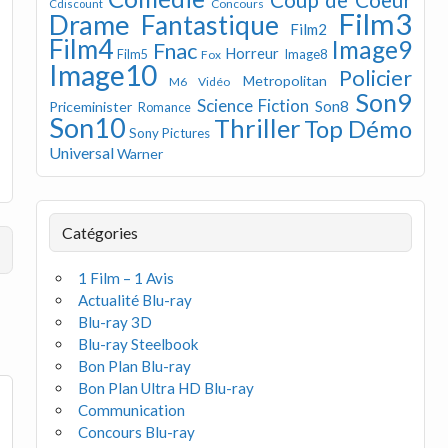
Concours
Cdiscount
Film3
Drame
Fantastique
Film2
Film4
Image9
Fnac
Horreur
Image8
Film5
Fox
Image10
Policier
Metropolitan
M6 Vidéo
Son9
Science Fiction
Son8
Priceminister
Romance
Son10
Thriller
Top Démo
Sony Pictures
Universal
Warner
Catégories
1 Film – 1 Avis
Actualité Blu-ray
Blu-ray 3D
Blu-ray Steelbook
Bon Plan Blu-ray
Bon Plan Ultra HD Blu-ray
Communication
Concours Blu-ray