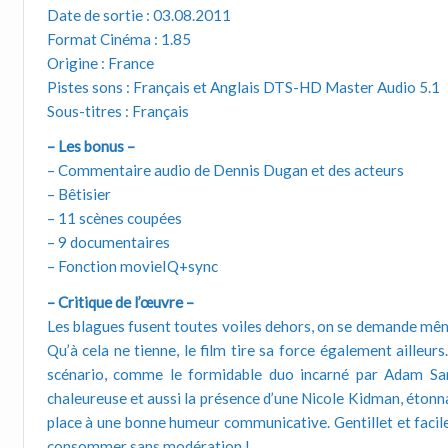
Date de sortie : 03.08.2011
Format Cinéma : 1.85
Origine : France
Pistes sons : Français et Anglais DTS-HD Master Audio 5.1
Sous-titres : Français
– Les bonus –
– Commentaire audio de Dennis Dugan et des acteurs
– Bêtisier
– 11 scènes coupées
– 9 documentaires
– Fonction movieIQ+sync
– Critique de l’œuvre –
Les blagues fusent toutes voiles dehors, on se demande mêm
Qu’à cela ne tienne, le film tire sa force également ailleur
scénario, comme le formidable duo incarné par Adam San
chaleureuse et aussi la présence d’une Nicole Kidman, éton
place à une bonne humeur communicative. Gentillet et facil
consommer sans modération !