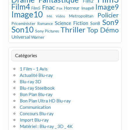
Film2
Film4
Image9
Fnac
Horreur
Image8
Film5
Fox
Image10
Policier
Metropolitan
M6 Vidéo
Son9
Science Fiction
Son8
Priceminister
Romance
Son10
Thriller
Top Démo
Sony Pictures
Universal
Warner
Catégories
1 Film – 1 Avis
Actualité Blu-ray
Blu-ray 3D
Blu-ray Steelbook
Bon Plan Blu-ray
Bon Plan Ultra HD Blu-ray
Communication
Concours Blu-ray
Import Blu-ray
Matériel : Blu-ray _ 3D _ 4K