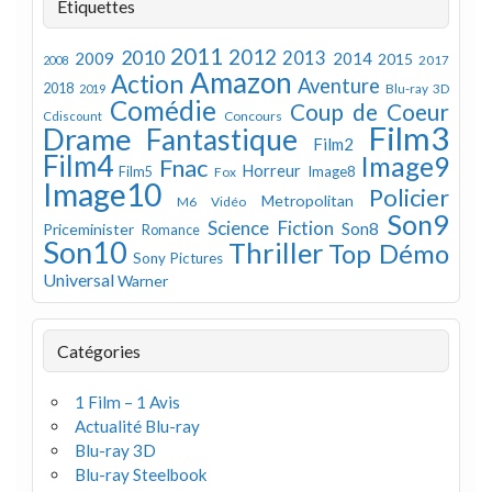
Étiquettes
2011
2012
2010
2013
2009
2014
2015
2008
2017
Amazon
Action
Aventure
2018
Blu-ray 3D
2019
Comédie
Coup de Coeur
Concours
Cdiscount
Film3
Drame
Fantastique
Film2
Film4
Image9
Fnac
Horreur
Image8
Film5
Fox
Image10
Policier
Metropolitan
M6 Vidéo
Son9
Science Fiction
Son8
Priceminister
Romance
Son10
Thriller
Top Démo
Sony Pictures
Universal
Warner
Catégories
1 Film – 1 Avis
Actualité Blu-ray
Blu-ray 3D
Blu-ray Steelbook