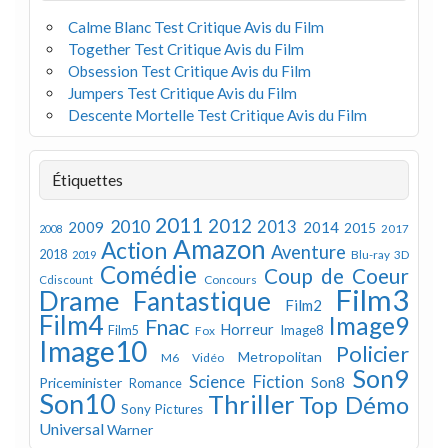
Calme Blanc Test Critique Avis du Film
Together Test Critique Avis du Film
Obsession Test Critique Avis du Film
Jumpers Test Critique Avis du Film
Descente Mortelle Test Critique Avis du Film
Étiquettes
2011
2012
2010
2013
2009
2014
2015
2008
2017
Amazon
Action
Aventure
2018
Blu-ray 3D
2019
Comédie
Coup de Coeur
Concours
Cdiscount
Film3
Drame
Fantastique
Film2
Film4
Image9
Fnac
Horreur
Image8
Film5
Fox
Image10
Policier
Metropolitan
M6 Vidéo
Son9
Science Fiction
Son8
Priceminister
Romance
Son10
Thriller
Top Démo
Sony Pictures
Universal
Warner