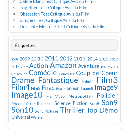
Calme Blanc Test Critique Avis du Film
Together Test Critique Avis du Film
Obsession Test Critique Avis du Film
Jumpers Test Critique Avis du Film
Descente Mortelle Test Critique Avis du Film
Étiquettes
2011
2012
2010
2013
2009
2014
2015
2008
2017
Amazon
Action
Aventure
2018
Blu-ray 3D
2019
Comédie
Coup de Coeur
Concours
Cdiscount
Film3
Drame
Fantastique
Film2
Film4
Image9
Fnac
Horreur
Image8
Film5
Fox
Image10
Policier
Metropolitan
M6 Vidéo
Son9
Science Fiction
Son8
Priceminister
Romance
Son10
Thriller
Top Démo
Sony Pictures
Universal
Warner