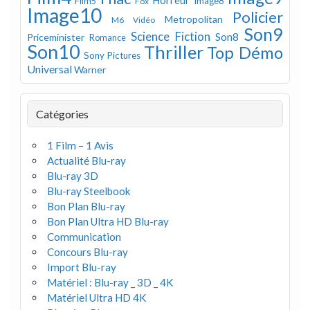
Horreur
Image8
Film5
Fox
Image10
Policier
Metropolitan
M6 Vidéo
Son9
Science Fiction
Son8
Priceminister
Romance
Son10
Thriller
Top Démo
Sony Pictures
Universal
Warner
Catégories
1 Film – 1 Avis
Actualité Blu-ray
Blu-ray 3D
Blu-ray Steelbook
Bon Plan Blu-ray
Bon Plan Ultra HD Blu-ray
Communication
Concours Blu-ray
Import Blu-ray
Matériel : Blu-ray _ 3D _ 4K
Matériel Ultra HD 4K