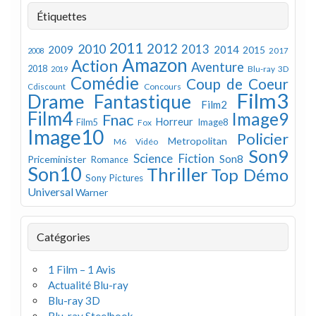
Étiquettes
2011
2012
2010
2013
2009
2014
2015
2008
2017
Amazon
Action
Aventure
2018
Blu-ray 3D
2019
Comédie
Coup de Coeur
Concours
Cdiscount
Film3
Drame
Fantastique
Film2
Film4
Image9
Fnac
Horreur
Image8
Film5
Fox
Image10
Policier
Metropolitan
M6 Vidéo
Son9
Science Fiction
Son8
Priceminister
Romance
Son10
Thriller
Top Démo
Sony Pictures
Universal
Warner
Catégories
1 Film – 1 Avis
Actualité Blu-ray
Blu-ray 3D
Blu-ray Steelbook