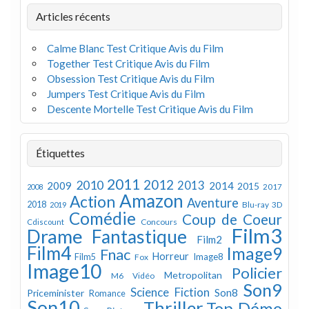
Articles récents
Calme Blanc Test Critique Avis du Film
Together Test Critique Avis du Film
Obsession Test Critique Avis du Film
Jumpers Test Critique Avis du Film
Descente Mortelle Test Critique Avis du Film
Étiquettes
2011
2012
2010
2013
2009
2014
2015
2008
2017
Amazon
Action
Aventure
2018
Blu-ray 3D
2019
Comédie
Coup de Coeur
Concours
Cdiscount
Film3
Drame
Fantastique
Film2
Film4
Image9
Fnac
Horreur
Image8
Film5
Fox
Image10
Policier
Metropolitan
M6 Vidéo
Son9
Science Fiction
Son8
Priceminister
Romance
Son10
Thriller
Top Démo