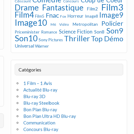
Concours
Cdiscount
Film3
Drame
Fantastique
Film2
Film4
Image9
Fnac
Horreur
Image8
Film5
Fox
Image10
Policier
Metropolitan
M6 Vidéo
Son9
Science Fiction
Son8
Priceminister
Romance
Son10
Thriller
Top Démo
Sony Pictures
Universal
Warner
Catégories
1 Film – 1 Avis
Actualité Blu-ray
Blu-ray 3D
Blu-ray Steelbook
Bon Plan Blu-ray
Bon Plan Ultra HD Blu-ray
Communication
Concours Blu-ray