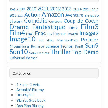
2011
2012
2010
2013
2009
2014
2015
2008
2017
Amazon
Action
Aventure
2018
Blu-ray 3D
2019
Comédie
Coup de Coeur
Concours
Cdiscount
Film3
Drame
Fantastique
Film2
Film4
Image9
Fnac
Horreur
Image8
Film5
Fox
Image10
Policier
Metropolitan
M6 Vidéo
Son9
Science Fiction
Son8
Priceminister
Romance
Son10
Thriller
Top Démo
Sony Pictures
Universal
Warner
Catégories
1 Film – 1 Avis
Actualité Blu-ray
Blu-ray 3D
Blu-ray Steelbook
Bon Plan Blu-ray