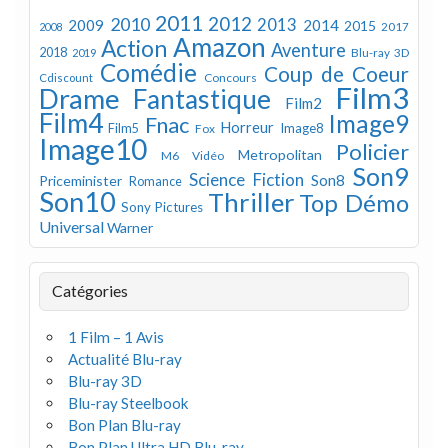
2011
2012
2010
2013
2009
2014
2015
2008
2017
Amazon
Action
Aventure
2018
Blu-ray 3D
2019
Comédie
Coup de Coeur
Concours
Cdiscount
Film3
Drame
Fantastique
Film2
Film4
Image9
Fnac
Horreur
Image8
Film5
Fox
Image10
Policier
Metropolitan
M6 Vidéo
Son9
Science Fiction
Son8
Priceminister
Romance
Son10
Thriller
Top Démo
Sony Pictures
Universal
Warner
Catégories
1 Film – 1 Avis
Actualité Blu-ray
Blu-ray 3D
Blu-ray Steelbook
Bon Plan Blu-ray
Bon Plan Ultra HD Blu-ray