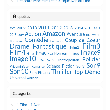
Descente Mortelle Test Critique Avis du Film
Étiquettes
2011
2012
2010
2013
2009
2014
2015
2008
2017
Amazon
Action
Aventure
2018
Blu-ray 3D
2019
Comédie
Coup de Coeur
Concours
Cdiscount
Film3
Drame
Fantastique
Film2
Film4
Image9
Fnac
Horreur
Image8
Film5
Fox
Image10
Policier
Metropolitan
M6 Vidéo
Son9
Science Fiction
Son8
Priceminister
Romance
Son10
Thriller
Top Démo
Sony Pictures
Universal
Warner
Catégories
1 Film – 1 Avis