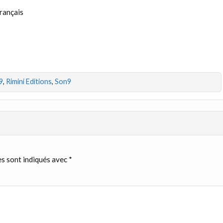
rançais
9
,
Rimini Editions
,
Son9
s sont indiqués avec
*