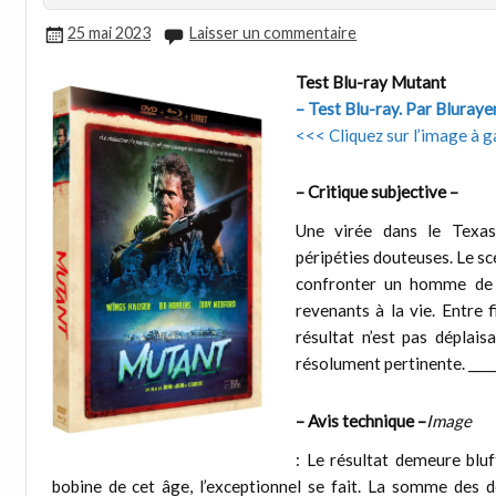
25 mai 2023
Laisser un commentaire
Test Blu-ray Mutant
– Test Blu-ray. Par Bluray
<<< Cliquez sur l’image à g
– Critique subjective –
Une virée dans le Texa
péripéties douteuses. Le sc
confronter un homme de 
revenants à la vie. Entre f
résultat n’est pas déplai
résolument pertinente. ___
– Avis technique –
Image
: Le résultat demeure bluf
bobine de cet âge, l’exceptionnel se fait. La somme des dé