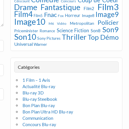
Concours
Cdiscount
Film3
Drame
Fantastique
Film2
Film4
Image9
Fnac
Horreur
Image8
Film5
Fox
Image10
Policier
Metropolitan
M6 Vidéo
Son9
Science Fiction
Son8
Priceminister
Romance
Son10
Thriller
Top Démo
Sony Pictures
Universal
Warner
Catégories
1 Film – 1 Avis
Actualité Blu-ray
Blu-ray 3D
Blu-ray Steelbook
Bon Plan Blu-ray
Bon Plan Ultra HD Blu-ray
Communication
Concours Blu-ray