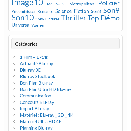
Image10
Policier
Metropolitan
M6 Vidéo
Son9
Science Fiction
Son8
Priceminister
Romance
Son10
Thriller
Top Démo
Sony Pictures
Universal
Warner
Catégories
1 Film – 1 Avis
Actualité Blu-ray
Blu-ray 3D
Blu-ray Steelbook
Bon Plan Blu-ray
Bon Plan Ultra HD Blu-ray
Communication
Concours Blu-ray
Import Blu-ray
Matériel : Blu-ray _ 3D _ 4K
Matériel Ultra HD 4K
Planning Blu-ray