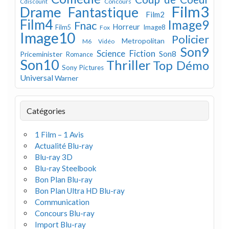
Concours
Cdiscount
Film3
Drame
Fantastique
Film2
Film4
Image9
Fnac
Horreur
Image8
Film5
Fox
Image10
Policier
Metropolitan
M6 Vidéo
Son9
Science Fiction
Son8
Priceminister
Romance
Son10
Thriller
Top Démo
Sony Pictures
Universal
Warner
Catégories
1 Film – 1 Avis
Actualité Blu-ray
Blu-ray 3D
Blu-ray Steelbook
Bon Plan Blu-ray
Bon Plan Ultra HD Blu-ray
Communication
Concours Blu-ray
Import Blu-ray