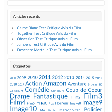
Articles récents
Calme Blanc Test Critique Avis du Film
Together Test Critique Avis du Film
Obsession Test Critique Avis du Film
Jumpers Test Critique Avis du Film
Descente Mortelle Test Critique Avis du Film
Étiquettes
2011
2012
2010
2013
2009
2014
2015
2008
2017
Amazon
Action
Aventure
2018
Blu-ray 3D
2019
Comédie
Coup de Coeur
Concours
Cdiscount
Film3
Drame
Fantastique
Film2
Film4
Image9
Fnac
Horreur
Image8
Film5
Fox
Image10
Policier
Metropolitan
M6 Vidéo