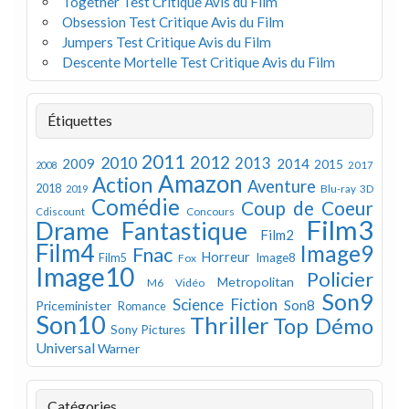
Together Test Critique Avis du Film
Obsession Test Critique Avis du Film
Jumpers Test Critique Avis du Film
Descente Mortelle Test Critique Avis du Film
Étiquettes
2011
2012
2010
2013
2009
2014
2015
2008
2017
Amazon
Action
Aventure
2018
Blu-ray 3D
2019
Comédie
Coup de Coeur
Concours
Cdiscount
Film3
Drame
Fantastique
Film2
Film4
Image9
Fnac
Horreur
Image8
Film5
Fox
Image10
Policier
Metropolitan
M6 Vidéo
Son9
Science Fiction
Son8
Priceminister
Romance
Son10
Thriller
Top Démo
Sony Pictures
Universal
Warner
Catégories