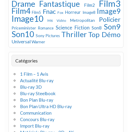
Film3
Drame
Fantastique
Film2
Film4
Image9
Fnac
Horreur
Image8
Film5
Fox
Image10
Policier
Metropolitan
M6 Vidéo
Son9
Science Fiction
Son8
Priceminister
Romance
Son10
Thriller
Top Démo
Sony Pictures
Universal
Warner
Catégories
1 Film – 1 Avis
Actualité Blu-ray
Blu-ray 3D
Blu-ray Steelbook
Bon Plan Blu-ray
Bon Plan Ultra HD Blu-ray
Communication
Concours Blu-ray
Import Blu-ray