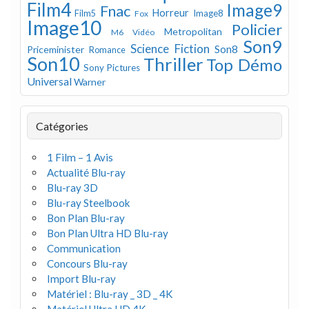
Film4
Image9
Fnac
Horreur
Image8
Film5
Fox
Image10
Policier
Metropolitan
M6 Vidéo
Son9
Science Fiction
Son8
Priceminister
Romance
Son10
Thriller
Top Démo
Sony Pictures
Universal
Warner
Catégories
1 Film – 1 Avis
Actualité Blu-ray
Blu-ray 3D
Blu-ray Steelbook
Bon Plan Blu-ray
Bon Plan Ultra HD Blu-ray
Communication
Concours Blu-ray
Import Blu-ray
Matériel : Blu-ray _ 3D _ 4K