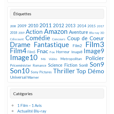
Étiquettes
2011
2012
2010
2013
2009
2014
2015
2008
2017
Amazon
Action
Aventure
2018
Blu-ray 3D
2019
Comédie
Coup de Coeur
Concours
Cdiscount
Film3
Drame
Fantastique
Film2
Film4
Image9
Fnac
Horreur
Image8
Film5
Fox
Image10
Policier
Metropolitan
M6 Vidéo
Son9
Science Fiction
Son8
Priceminister
Romance
Son10
Thriller
Top Démo
Sony Pictures
Universal
Warner
Catégories
1 Film – 1 Avis
Actualité Blu-ray