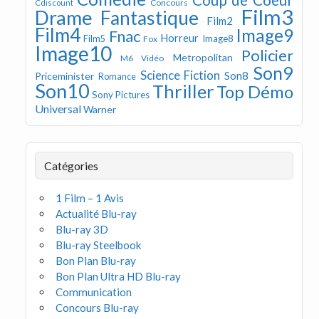
Concours
Cdiscount
Film3
Drame
Fantastique
Film2
Film4
Image9
Fnac
Horreur
Image8
Film5
Fox
Image10
Policier
Metropolitan
M6 Vidéo
Son9
Science Fiction
Son8
Priceminister
Romance
Son10
Thriller
Top Démo
Sony Pictures
Universal
Warner
Catégories
1 Film – 1 Avis
Actualité Blu-ray
Blu-ray 3D
Blu-ray Steelbook
Bon Plan Blu-ray
Bon Plan Ultra HD Blu-ray
Communication
Concours Blu-ray