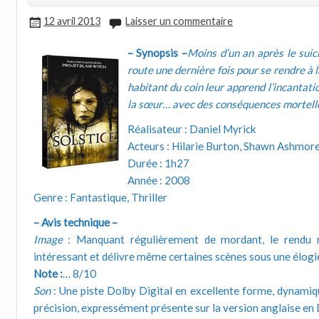
12 avril 2013
Laisser un commentaire
– Synopsis –
Moins d’un an après le suic
route une dernière fois pour se rendre à 
habitant du coin leur apprend l’incantatio
la sœur… avec des conséquences mortell
Réalisateur : Daniel Myrick
Acteurs : Hilarie Burton, Shawn Ashmore
Durée : 1h27
Année : 2008
Genre : Fantastique, Thriller
– Avis technique –
Image
: Manquant régulièrement de mordant, le rendu re
intéressant et délivre même certaines scènes sous une élogie
Note :
… 8/10
Son
: Une piste Dolby Digital en excellente forme, dynamiq
précision, expressément présente sur la version anglaise en