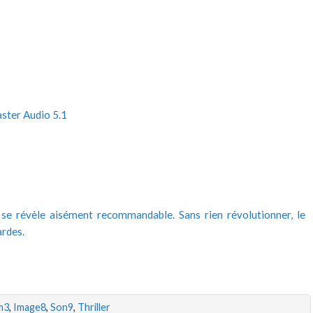
aster Audio 5.1
m se révèle aisément recommandable. Sans rien révolutionner, le
rdes.
m3
,
Image8
,
Son9
,
Thriller