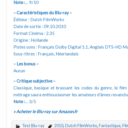
Note :
… 9/10
– Caractéristiques du Blu-ray –
Éditeur : Dutch FilmWorks
Date de sortie : 09.10.2010
Format Cinéma : 2.35
Origine : Hollande
Pistes sons : Français Dolby Digital 5.1, Anglais DTS-HD M
Sous-titres : Français, Néerlandais
– Les bonus –
Aucun
– Critique subjective –
Classique, basique et brassant les codes du genre, le fil
métrage saura enthousiasmer les amateurs d’âmes revancha
Note :
… 3/5
» Acheter le Blu-ray sur Amazon.fr
Test Blu-ray
2010
,
Dutch FilmWorks
,
Fantastique
,
Fil