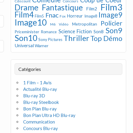
Concours
Cdiscount
Film3
Drame
Fantastique
Film2
Film4
Image9
Fnac
Horreur
Image8
Film5
Fox
Image10
Policier
Metropolitan
M6 Vidéo
Son9
Science Fiction
Son8
Priceminister
Romance
Son10
Thriller
Top Démo
Sony Pictures
Universal
Warner
Catégories
1 Film – 1 Avis
Actualité Blu-ray
Blu-ray 3D
Blu-ray Steelbook
Bon Plan Blu-ray
Bon Plan Ultra HD Blu-ray
Communication
Concours Blu-ray