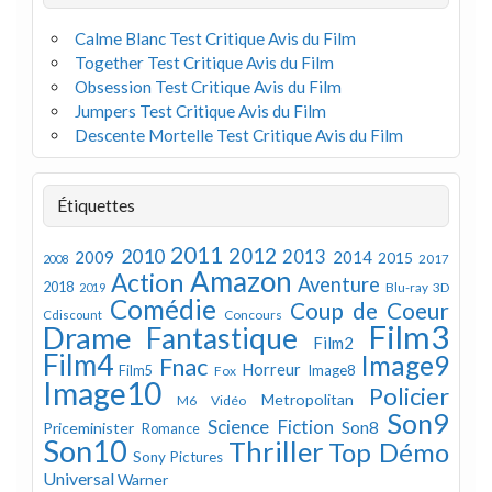
Calme Blanc Test Critique Avis du Film
Together Test Critique Avis du Film
Obsession Test Critique Avis du Film
Jumpers Test Critique Avis du Film
Descente Mortelle Test Critique Avis du Film
Étiquettes
2011
2012
2010
2013
2009
2014
2015
2008
2017
Amazon
Action
Aventure
2018
Blu-ray 3D
2019
Comédie
Coup de Coeur
Concours
Cdiscount
Film3
Drame
Fantastique
Film2
Film4
Image9
Fnac
Horreur
Image8
Film5
Fox
Image10
Policier
Metropolitan
M6 Vidéo
Son9
Science Fiction
Son8
Priceminister
Romance
Son10
Thriller
Top Démo
Sony Pictures
Universal
Warner