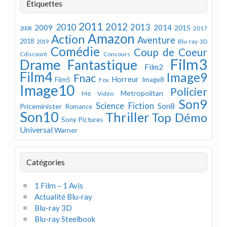
Étiquettes
2011
2012
2010
2013
2009
2014
2015
2008
2017
Amazon
Action
Aventure
2018
Blu-ray 3D
2019
Comédie
Coup de Coeur
Concours
Cdiscount
Film3
Drame
Fantastique
Film2
Film4
Image9
Fnac
Horreur
Image8
Film5
Fox
Image10
Policier
Metropolitan
M6 Vidéo
Son9
Science Fiction
Son8
Priceminister
Romance
Son10
Thriller
Top Démo
Sony Pictures
Universal
Warner
Catégories
1 Film – 1 Avis
Actualité Blu-ray
Blu-ray 3D
Blu-ray Steelbook