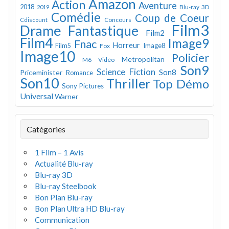
Amazon
Action
Aventure
2018
Blu-ray 3D
2019
Comédie
Coup de Coeur
Concours
Cdiscount
Film3
Drame
Fantastique
Film2
Film4
Image9
Fnac
Horreur
Image8
Film5
Fox
Image10
Policier
Metropolitan
M6 Vidéo
Son9
Science Fiction
Son8
Priceminister
Romance
Son10
Thriller
Top Démo
Sony Pictures
Universal
Warner
Catégories
1 Film – 1 Avis
Actualité Blu-ray
Blu-ray 3D
Blu-ray Steelbook
Bon Plan Blu-ray
Bon Plan Ultra HD Blu-ray
Communication