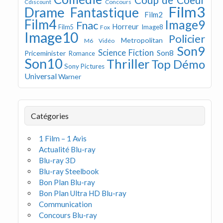
Concours
Cdiscount
Film3
Drame
Fantastique
Film2
Film4
Image9
Fnac
Horreur
Image8
Film5
Fox
Image10
Policier
Metropolitan
M6 Vidéo
Son9
Science Fiction
Son8
Priceminister
Romance
Son10
Thriller
Top Démo
Sony Pictures
Universal
Warner
Catégories
1 Film – 1 Avis
Actualité Blu-ray
Blu-ray 3D
Blu-ray Steelbook
Bon Plan Blu-ray
Bon Plan Ultra HD Blu-ray
Communication
Concours Blu-ray