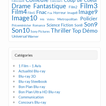
Concours
Cdiscount
Film3
Drame
Fantastique
Film2
Film4
Image9
Fnac
Horreur
Image8
Film5
Fox
Image10
Policier
Metropolitan
M6 Vidéo
Son9
Science Fiction
Son8
Priceminister
Romance
Son10
Thriller
Top Démo
Sony Pictures
Universal
Warner
Catégories
1 Film – 1 Avis
Actualité Blu-ray
Blu-ray 3D
Blu-ray Steelbook
Bon Plan Blu-ray
Bon Plan Ultra HD Blu-ray
Communication
Concours Blu-ray