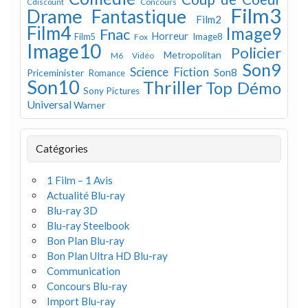
Concours
Cdiscount
Film3
Drame
Fantastique
Film2
Film4
Image9
Fnac
Horreur
Image8
Film5
Fox
Image10
Policier
Metropolitan
M6 Vidéo
Son9
Science Fiction
Son8
Priceminister
Romance
Son10
Thriller
Top Démo
Sony Pictures
Universal
Warner
Catégories
1 Film – 1 Avis
Actualité Blu-ray
Blu-ray 3D
Blu-ray Steelbook
Bon Plan Blu-ray
Bon Plan Ultra HD Blu-ray
Communication
Concours Blu-ray
Import Blu-ray