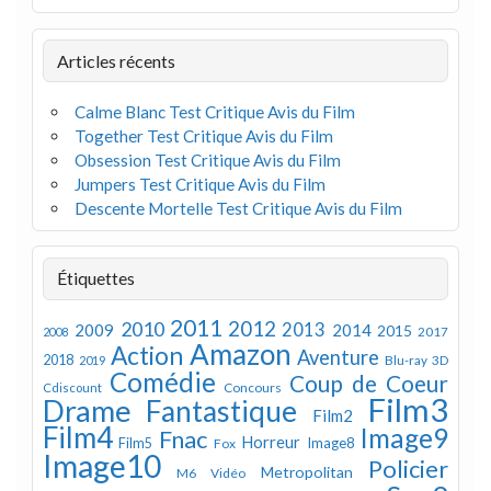
Articles récents
Calme Blanc Test Critique Avis du Film
Together Test Critique Avis du Film
Obsession Test Critique Avis du Film
Jumpers Test Critique Avis du Film
Descente Mortelle Test Critique Avis du Film
Étiquettes
2011
2012
2010
2013
2009
2014
2015
2008
2017
Amazon
Action
Aventure
2018
Blu-ray 3D
2019
Comédie
Coup de Coeur
Concours
Cdiscount
Film3
Drame
Fantastique
Film2
Film4
Image9
Fnac
Horreur
Image8
Film5
Fox
Image10
Policier
Metropolitan
M6 Vidéo