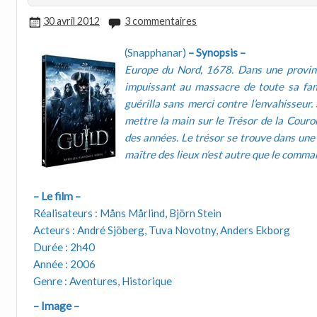
30 avril 2012
3 commentaires
(Snapphanar)
– Synopsis –
Europe du Nord, 1678. Dans une province
impuissant au massacre de toute sa fami
guérilla sans merci contre l’envahisseur. 
mettre la main sur le Trésor de la Couro
des années. Le trésor se trouve dans une 
maître des lieux n’est autre que le comma
– Le film –
Réalisateurs : Måns Mårlind, Björn Stein
Acteurs : André Sjöberg, Tuva Novotny, Anders Ekborg
Durée : 2h40
Année : 2006
Genre : Aventures, Historique
– Image –