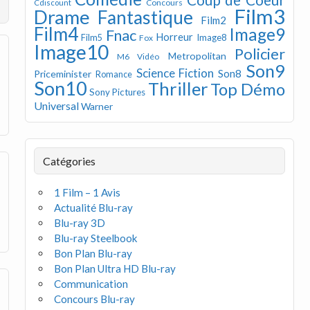
Concours
Cdiscount
Film3
Drame
Fantastique
Film2
Film4
Image9
Fnac
Horreur
Image8
Film5
Fox
Image10
Policier
Metropolitan
M6 Vidéo
Son9
Science Fiction
Son8
Priceminister
Romance
Son10
Thriller
Top Démo
Sony Pictures
Universal
Warner
Catégories
1 Film – 1 Avis
Actualité Blu-ray
Blu-ray 3D
Blu-ray Steelbook
Bon Plan Blu-ray
Bon Plan Ultra HD Blu-ray
Communication
Concours Blu-ray