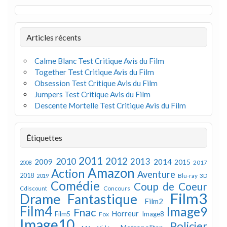
Articles récents
Calme Blanc Test Critique Avis du Film
Together Test Critique Avis du Film
Obsession Test Critique Avis du Film
Jumpers Test Critique Avis du Film
Descente Mortelle Test Critique Avis du Film
Étiquettes
2011
2012
2010
2013
2009
2014
2015
2008
2017
Amazon
Action
Aventure
2018
Blu-ray 3D
2019
Comédie
Coup de Coeur
Concours
Cdiscount
Film3
Drame
Fantastique
Film2
Film4
Image9
Fnac
Horreur
Image8
Film5
Fox
Image10
Policier