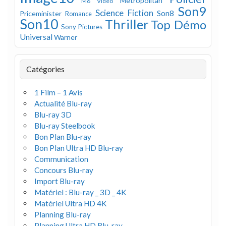
Metropolitan
M6 Vidéo
Son9
Science Fiction
Son8
Priceminister
Romance
Son10
Thriller
Top Démo
Sony Pictures
Universal
Warner
Catégories
1 Film – 1 Avis
Actualité Blu-ray
Blu-ray 3D
Blu-ray Steelbook
Bon Plan Blu-ray
Bon Plan Ultra HD Blu-ray
Communication
Concours Blu-ray
Import Blu-ray
Matériel : Blu-ray _ 3D _ 4K
Matériel Ultra HD 4K
Planning Blu-ray
Planning Ultra HD Blu-ray