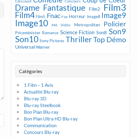
Concours
Cdiscount
Film3
Drame
Fantastique
Film2
Film4
Image9
Fnac
Horreur
Image8
Film5
Fox
Image10
Policier
Metropolitan
M6 Vidéo
Son9
Science Fiction
Son8
Priceminister
Romance
Son10
Thriller
Top Démo
Sony Pictures
Universal
Warner
Catégories
1 Film – 1 Avis
Actualité Blu-ray
Blu-ray 3D
Blu-ray Steelbook
Bon Plan Blu-ray
Bon Plan Ultra HD Blu-ray
Communication
Concours Blu-ray