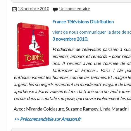
13 octobre 2010
Un commentaire
France Télévisions Distribution
vient de nous communiquer la date de so
3 novembre 2010
.
Producteur de télévision parisien à suc
ennemis, amours et remords – pour repar
ans. Il revient avec une tournée de st
fantasmer la France… Paris ! De por
enthousiasment les hommes comme les femmes. Et malgré les
argent, les showgirls inventent un monde extravagant de fanta
apothéose à Paris vole en éclats : la trahison d un vieil «ami» 
retour dans la capitale s impose, qui rouvre violemment les p
Avec : Miranda Colclasure, Suzanne Ramsey, Linda Maracini
>> Précommandable sur Amazon.fr