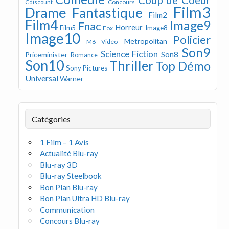
Concours
Cdiscount
Film3
Drame
Fantastique
Film2
Film4
Image9
Fnac
Horreur
Image8
Film5
Fox
Image10
Policier
Metropolitan
M6 Vidéo
Son9
Science Fiction
Son8
Priceminister
Romance
Son10
Thriller
Top Démo
Sony Pictures
Universal
Warner
Catégories
1 Film – 1 Avis
Actualité Blu-ray
Blu-ray 3D
Blu-ray Steelbook
Bon Plan Blu-ray
Bon Plan Ultra HD Blu-ray
Communication
Concours Blu-ray