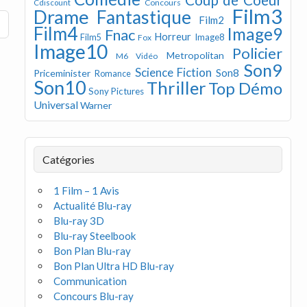
Concours
Cdiscount
Film3
Drame
Fantastique
Film2
Film4
Image9
Fnac
Horreur
Image8
Film5
Fox
Image10
Policier
Metropolitan
M6 Vidéo
Son9
Science Fiction
Son8
Priceminister
Romance
Son10
Thriller
Top Démo
Sony Pictures
Universal
Warner
Catégories
1 Film – 1 Avis
Actualité Blu-ray
Blu-ray 3D
Blu-ray Steelbook
Bon Plan Blu-ray
Bon Plan Ultra HD Blu-ray
Communication
Concours Blu-ray