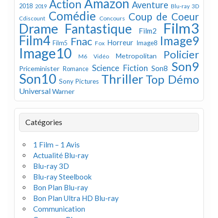
Amazon
Action
Aventure
2018
Blu-ray 3D
2019
Comédie
Coup de Coeur
Concours
Cdiscount
Film3
Drame
Fantastique
Film2
Film4
Image9
Fnac
Horreur
Image8
Film5
Fox
Image10
Policier
Metropolitan
M6 Vidéo
Son9
Science Fiction
Son8
Priceminister
Romance
Son10
Thriller
Top Démo
Sony Pictures
Universal
Warner
Catégories
1 Film – 1 Avis
Actualité Blu-ray
Blu-ray 3D
Blu-ray Steelbook
Bon Plan Blu-ray
Bon Plan Ultra HD Blu-ray
Communication