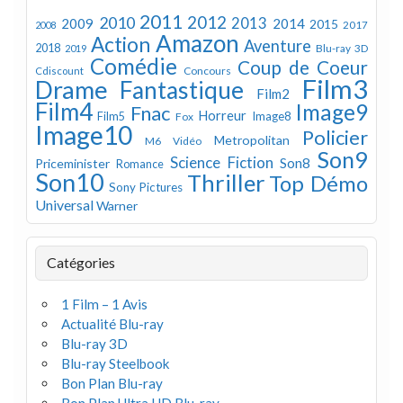
2011
2012
2010
2013
2009
2014
2015
2008
2017
Amazon
Action
Aventure
2018
Blu-ray 3D
2019
Comédie
Coup de Coeur
Concours
Cdiscount
Film3
Drame
Fantastique
Film2
Film4
Image9
Fnac
Horreur
Image8
Film5
Fox
Image10
Policier
Metropolitan
M6 Vidéo
Son9
Science Fiction
Son8
Priceminister
Romance
Son10
Thriller
Top Démo
Sony Pictures
Universal
Warner
Catégories
1 Film – 1 Avis
Actualité Blu-ray
Blu-ray 3D
Blu-ray Steelbook
Bon Plan Blu-ray