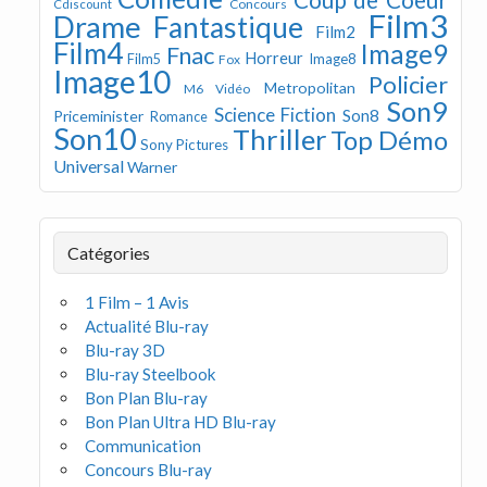
Concours
Cdiscount
Film3
Drame
Fantastique
Film2
Film4
Image9
Fnac
Horreur
Image8
Film5
Fox
Image10
Policier
Metropolitan
M6 Vidéo
Son9
Science Fiction
Son8
Priceminister
Romance
Son10
Thriller
Top Démo
Sony Pictures
Universal
Warner
Catégories
1 Film – 1 Avis
Actualité Blu-ray
Blu-ray 3D
Blu-ray Steelbook
Bon Plan Blu-ray
Bon Plan Ultra HD Blu-ray
Communication
Concours Blu-ray