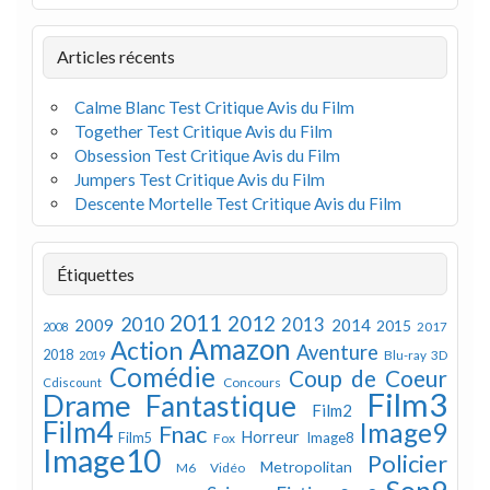
Articles récents
Calme Blanc Test Critique Avis du Film
Together Test Critique Avis du Film
Obsession Test Critique Avis du Film
Jumpers Test Critique Avis du Film
Descente Mortelle Test Critique Avis du Film
Étiquettes
2011
2012
2010
2013
2009
2014
2015
2008
2017
Amazon
Action
Aventure
2018
Blu-ray 3D
2019
Comédie
Coup de Coeur
Concours
Cdiscount
Film3
Drame
Fantastique
Film2
Film4
Image9
Fnac
Horreur
Image8
Film5
Fox
Image10
Policier
Metropolitan
M6 Vidéo