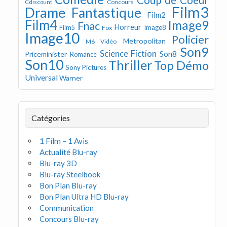
Concours
Cdiscount
Film3
Drame
Fantastique
Film2
Film4
Image9
Fnac
Horreur
Image8
Film5
Fox
Image10
Policier
Metropolitan
M6 Vidéo
Son9
Science Fiction
Son8
Priceminister
Romance
Son10
Thriller
Top Démo
Sony Pictures
Universal
Warner
Catégories
1 Film – 1 Avis
Actualité Blu-ray
Blu-ray 3D
Blu-ray Steelbook
Bon Plan Blu-ray
Bon Plan Ultra HD Blu-ray
Communication
Concours Blu-ray