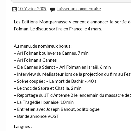
10 février 2009
Laisser un commentaire
Les Editions Montparnasse viennent d’annoncer la sortie de
Folman. Le disque sortira en France le 4 mars.
Au menu, de nombreux bonus :
– Ari Folman bouleverse Cannes, 7 min
– Ari Folman à Cannes
– De Cannes à Sderot – Ari Folman en Israël, 6 min
– Interview du réalisateur lors de la projection du film au Fe
– Scène coupée : « La mort de Bachir », 40 s
– Le choc de Sabra et Chatila, 2 min
– Reportage du JT d’Antenne 2 le lendemain du massacre de 
– La Tragédie libanaise, 10 min
– Entretien avec Joseph Bahout, politologue
– Bande annonce VOST
Langues :