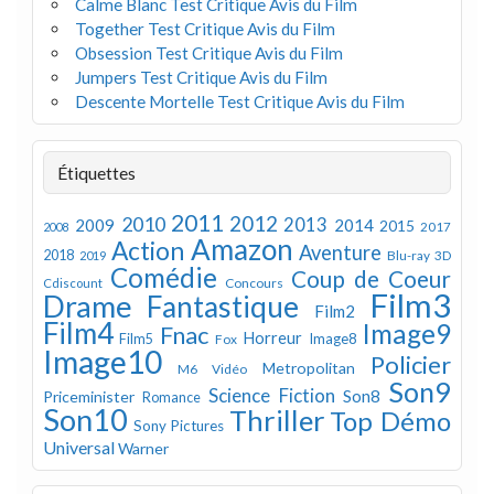
Calme Blanc Test Critique Avis du Film
Together Test Critique Avis du Film
Obsession Test Critique Avis du Film
Jumpers Test Critique Avis du Film
Descente Mortelle Test Critique Avis du Film
Étiquettes
2011
2012
2010
2013
2009
2014
2015
2008
2017
Amazon
Action
Aventure
2018
Blu-ray 3D
2019
Comédie
Coup de Coeur
Concours
Cdiscount
Film3
Drame
Fantastique
Film2
Film4
Image9
Fnac
Horreur
Image8
Film5
Fox
Image10
Policier
Metropolitan
M6 Vidéo
Son9
Science Fiction
Son8
Priceminister
Romance
Son10
Thriller
Top Démo
Sony Pictures
Universal
Warner