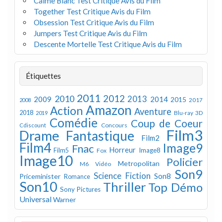
Calme Blanc Test Critique Avis du Film
Together Test Critique Avis du Film
Obsession Test Critique Avis du Film
Jumpers Test Critique Avis du Film
Descente Mortelle Test Critique Avis du Film
Étiquettes
2011
2012
2010
2013
2009
2014
2015
2008
2017
Amazon
Action
Aventure
2018
Blu-ray 3D
2019
Comédie
Coup de Coeur
Concours
Cdiscount
Film3
Drame
Fantastique
Film2
Film4
Image9
Fnac
Horreur
Image8
Film5
Fox
Image10
Policier
Metropolitan
M6 Vidéo
Son9
Science Fiction
Son8
Priceminister
Romance
Son10
Thriller
Top Démo
Sony Pictures
Universal
Warner