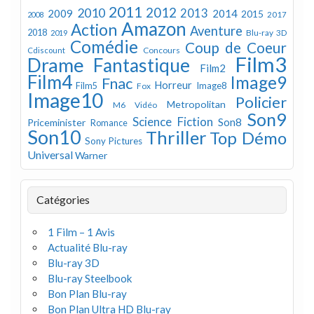
2011
2012
2010
2013
2009
2014
2015
2008
2017
Amazon
Action
Aventure
2018
Blu-ray 3D
2019
Comédie
Coup de Coeur
Concours
Cdiscount
Film3
Drame
Fantastique
Film2
Film4
Image9
Fnac
Horreur
Image8
Film5
Fox
Image10
Policier
Metropolitan
M6 Vidéo
Son9
Science Fiction
Son8
Priceminister
Romance
Son10
Thriller
Top Démo
Sony Pictures
Universal
Warner
Catégories
1 Film – 1 Avis
Actualité Blu-ray
Blu-ray 3D
Blu-ray Steelbook
Bon Plan Blu-ray
Bon Plan Ultra HD Blu-ray