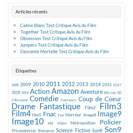
Articles récents
Calme Blanc Test Critique Avis du Film
Together Test Critique Avis du Film
Obsession Test Critique Avis du Film
Jumpers Test Critique Avis du Film
Descente Mortelle Test Critique Avis du Film
Étiquettes
2011
2012
2010
2013
2009
2014
2015
2008
2017
Amazon
Action
Aventure
2018
Blu-ray 3D
2019
Comédie
Coup de Coeur
Concours
Cdiscount
Film3
Drame
Fantastique
Film2
Film4
Image9
Fnac
Horreur
Image8
Film5
Fox
Image10
Policier
Metropolitan
M6 Vidéo
Son9
Science Fiction
Son8
Priceminister
Romance