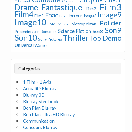
Concours
Cdiscount
Film3
Drame
Fantastique
Film2
Film4
Image9
Fnac
Horreur
Image8
Film5
Fox
Image10
Policier
Metropolitan
M6 Vidéo
Son9
Science Fiction
Son8
Priceminister
Romance
Son10
Thriller
Top Démo
Sony Pictures
Universal
Warner
Catégories
1 Film – 1 Avis
Actualité Blu-ray
Blu-ray 3D
Blu-ray Steelbook
Bon Plan Blu-ray
Bon Plan Ultra HD Blu-ray
Communication
Concours Blu-ray