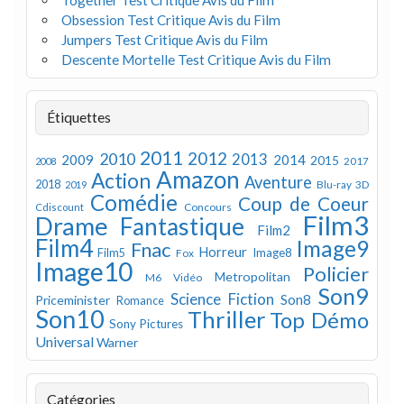
Obsession Test Critique Avis du Film
Jumpers Test Critique Avis du Film
Descente Mortelle Test Critique Avis du Film
Étiquettes
2011
2012
2010
2013
2009
2014
2015
2008
2017
Amazon
Action
Aventure
2018
Blu-ray 3D
2019
Comédie
Coup de Coeur
Concours
Cdiscount
Film3
Drame
Fantastique
Film2
Film4
Image9
Fnac
Horreur
Image8
Film5
Fox
Image10
Policier
Metropolitan
M6 Vidéo
Son9
Science Fiction
Son8
Priceminister
Romance
Son10
Thriller
Top Démo
Sony Pictures
Universal
Warner
Catégories