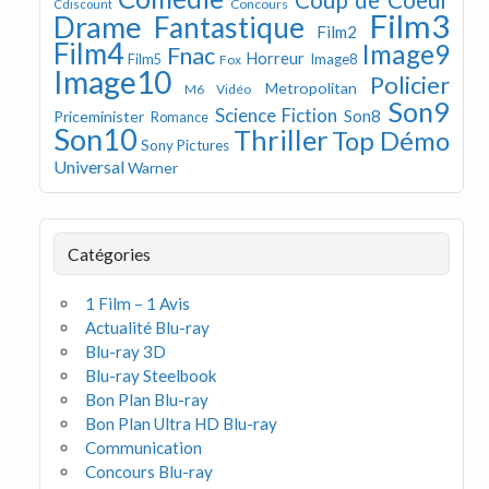
Concours
Cdiscount
Film3
Drame
Fantastique
Film2
Film4
Image9
Fnac
Horreur
Image8
Film5
Fox
Image10
Policier
Metropolitan
M6 Vidéo
Son9
Science Fiction
Son8
Priceminister
Romance
Son10
Thriller
Top Démo
Sony Pictures
Universal
Warner
Catégories
1 Film – 1 Avis
Actualité Blu-ray
Blu-ray 3D
Blu-ray Steelbook
Bon Plan Blu-ray
Bon Plan Ultra HD Blu-ray
Communication
Concours Blu-ray